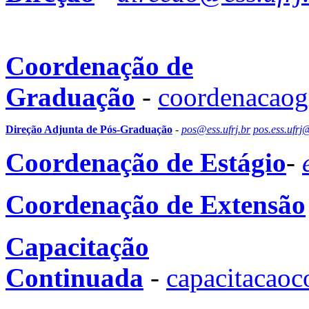
Coordenação de
Graduação
-
coordenacao
Direção Adjunta de Pós-Graduação
-
pos@ess.ufrj.br
pos.ess.ufr
Coordenação de Estágio
-
Coordenação de Extensão
Capacitação
Continuada
-
capacitacao