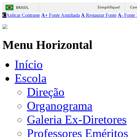
Simplifique!
Com
BRASIL
C
Aplicar Contraste
A+
Fonte Ampliada
A
Restaurar Fonte
A-
Fonte 
Menu Horizontal
Início
Escola
Direção
Organograma
Galeria Ex-Diretores
Professores Eméritos