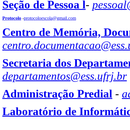
Seção de Pessoa l
-
pessoal
Protocolo
-
protocoloescola@gmail.com
Centro de Memória, Docu
centro.documentacao@ess.u
Secretaria dos Departame
departamentos@ess.ufrj.br
Administração Predial
-
a
Laboratório de Informáti