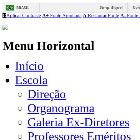
Simplifique!
Com
BRASIL
C
Aplicar Contraste
A+
Fonte Ampliada
A
Restaurar Fonte
A-
Fonte 
Menu Horizontal
Início
Escola
Direção
Organograma
Galeria Ex-Diretores
Professores Eméritos