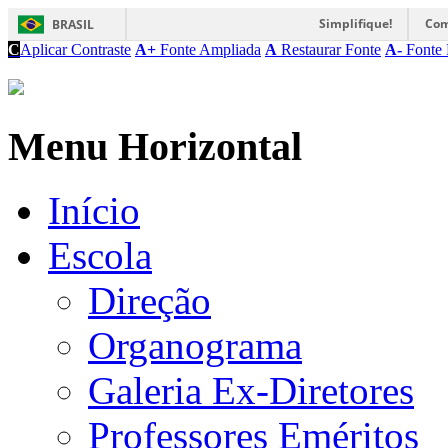
Simplifique!
Com
BRASIL
C
Aplicar Contraste
A+
Fonte Ampliada
A
Restaurar Fonte
A-
Fonte 
Menu Horizontal
Início
Escola
Direção
Organograma
Galeria Ex-Diretores
Professores Eméritos