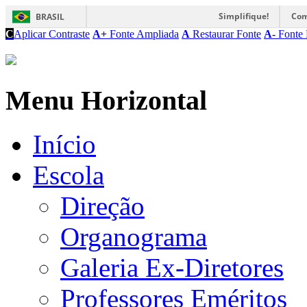
Simplifique!
Com
BRASIL
C
Aplicar Contraste
A+
Fonte Ampliada
A
Restaurar Fonte
A-
Fonte 
Menu Horizontal
Início
Escola
Direção
Organograma
Galeria Ex-Diretores
Professores Eméritos