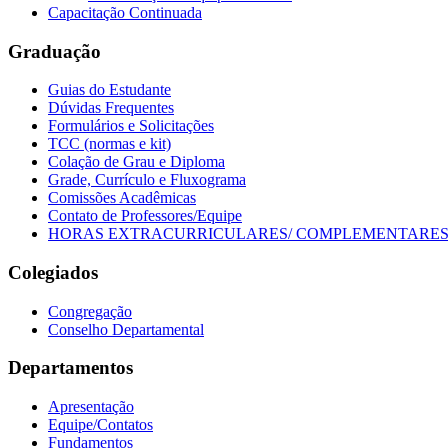
Capacitação Continuada
Graduação
Guias do Estudante
Dúvidas Frequentes
Formulários e Solicitações
TCC (normas e kit)
Colação de Grau e Diploma
Grade, Currículo e Fluxograma
Comissões Acadêmicas
Contato de Professores/Equipe
HORAS EXTRACURRICULARES/ COMPLEMENTARE
Colegiados
Congregação
Conselho Departamental
Departamentos
Apresentação
Equipe/Contatos
Fundamentos