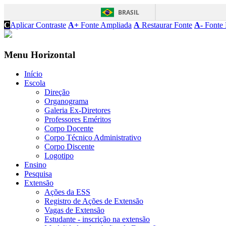
BRASIL
C
Aplicar Contraste
A+
Fonte Ampliada
A
Restaurar Fonte
A-
Fonte 
Menu Horizontal
Início
Escola
Direção
Organograma
Galeria Ex-Diretores
Professores Eméritos
Corpo Docente
Corpo Técnico Administrativo
Corpo Discente
Logotipo
Ensino
Pesquisa
Extensão
Ações da ESS
Registro de Ações de Extensão
Vagas de Extensão
Estudante - inscrição na extensão