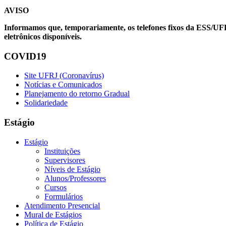
AVISO
Informamos que, temporariamente, os telefones fixos da ESS/UF
eletrônicos disponíveis.
COVID19
Site UFRJ (Coronavírus)
Notícias e Comunicados
Planejamento do retorno Gradual
Solidariedade
Estágio
Estágio
Instituições
Supervisores
Níveis de Estágio
Alunos/Professores
Cursos
Formulários
Atendimento Presencial
Mural de Estágios
Política de Estágio