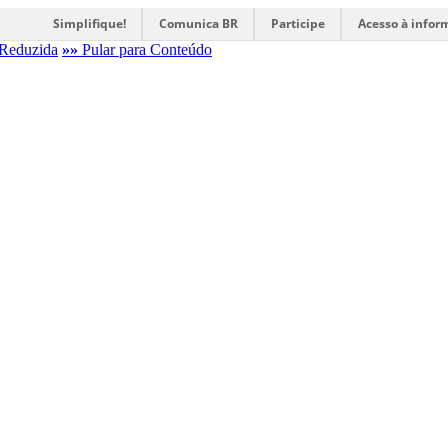
Simplifique!
Comunica BR
Participe
Acesso à infor
Reduzida
»»
Pular para Conteúdo