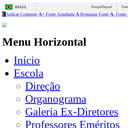
Simplifique!
Com
BRASIL
C
Aplicar Contraste
A+
Fonte Ampliada
A
Restaurar Fonte
A-
Fonte 
Menu Horizontal
Início
Escola
Direção
Organograma
Galeria Ex-Diretores
Professores Eméritos