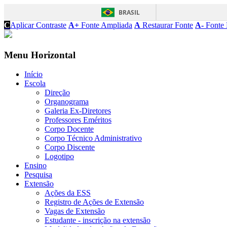
BRASIL
C
Aplicar Contraste
A+
Fonte Ampliada
A
Restaurar Fonte
A-
Fonte 
Menu Horizontal
Início
Escola
Direção
Organograma
Galeria Ex-Diretores
Professores Eméritos
Corpo Docente
Corpo Técnico Administrativo
Corpo Discente
Logotipo
Ensino
Pesquisa
Extensão
Ações da ESS
Registro de Ações de Extensão
Vagas de Extensão
Estudante - inscrição na extensão