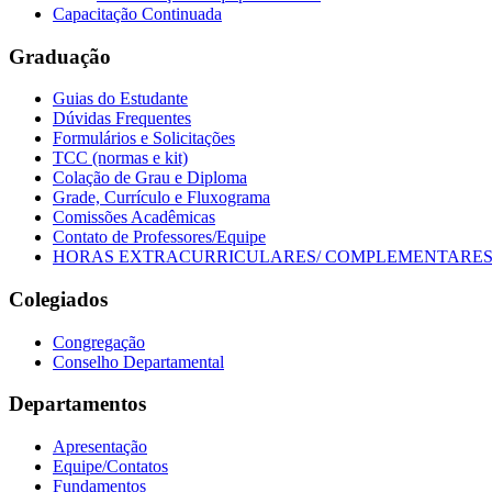
Capacitação Continuada
Graduação
Guias do Estudante
Dúvidas Frequentes
Formulários e Solicitações
TCC (normas e kit)
Colação de Grau e Diploma
Grade, Currículo e Fluxograma
Comissões Acadêmicas
Contato de Professores/Equipe
HORAS EXTRACURRICULARES/ COMPLEMENTARE
Colegiados
Congregação
Conselho Departamental
Departamentos
Apresentação
Equipe/Contatos
Fundamentos