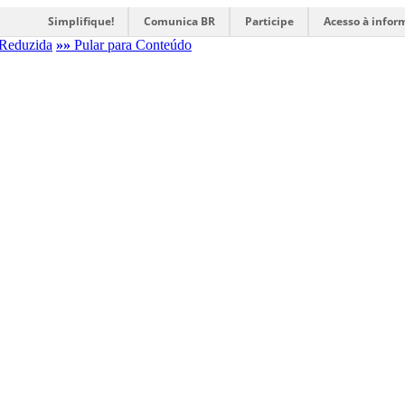
Simplifique!
Comunica BR
Participe
Acesso à infor
Reduzida
»»
Pular para Conteúdo