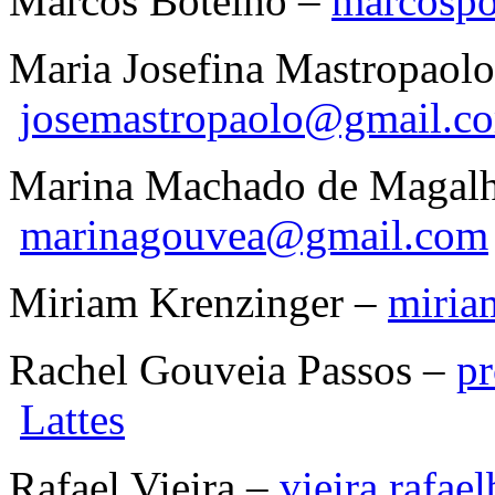
Marcos Botelho –
marcosp
Maria Josefina Mastropaolo
josemastropaolo@gmail.c
Marina Machado de Magalh
marinagouvea@gmail.com
Miriam Krenzinger –
miria
Rachel Gouveia Passos –
p
Lattes
Rafael Vieira –
vieira.rafa