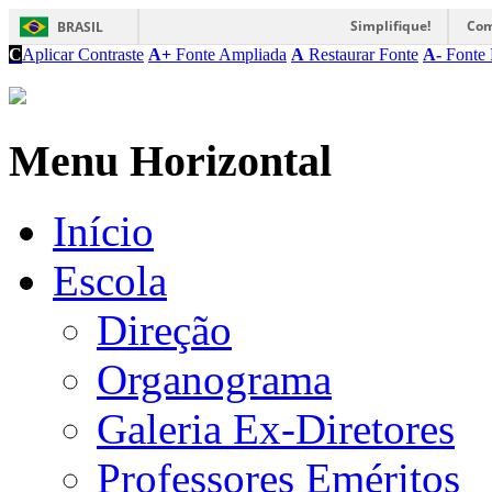
Simplifique!
Com
BRASIL
C
Aplicar Contraste
A+
Fonte Ampliada
A
Restaurar Fonte
A-
Fonte 
Menu Horizontal
Início
Escola
Direção
Organograma
Galeria Ex-Diretores
Professores Eméritos