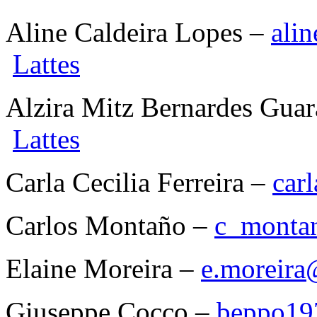
Aline Caldeira Lopes –
ali
Lattes
Alzira Mitz Bernardes Gua
Lattes
Carla Cecilia Ferreira –
carl
Carlos Montaño –
c_monta
Elaine Moreira –
e.moreira@
Giuseppe Cocco –
beppo19