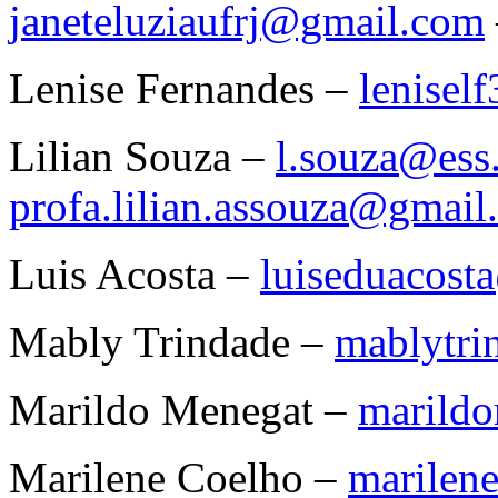
janeteluziaufrj@gmail.com
Lenise Fernandes –
lenisel
Lilian Souza –
l.souza@ess.
profa.lilian.assouza@gmail
Luis Acosta –
luiseduacos
Mably Trindade –
mablytr
Marildo Menegat –
marild
Marilene Coelho –
marilen