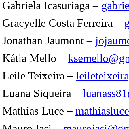
Gabriela Icasuriaga –
gabri
Gracyelle Costa Ferreira –
g
Jonathan Jaumont –
jojaum
Kátia Mello –
ksemello@gm
Leile Teixeira –
leileteixe
Luana Siqueira –
luanass8
Mathias Luce –
mathiasluc
Mauro Iasi –
mauroiasi@gm