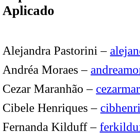
Aplicado
Alejandra Pastorini –
aleja
Andréa Moraes –
andreamo
Cezar Maranhão –
cezarma
Cibele Henriques –
cibhen
Fernanda Kilduff –
ferkild