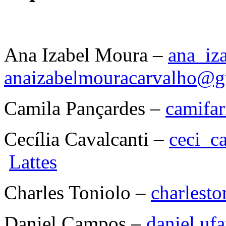
Ana Izabel Moura –
ana_iz
anaizabelmouracarvalho@g
Camila Pançardes –
camifa
Cecília Cavalcanti –
ceci_c
Lattes
Charles Toniolo –
charlest
Daniel Campos –
daniel.u