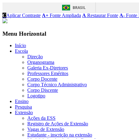
BRASIL
C
Aplicar Contraste
A+
Fonte Ampliada
A
Restaurar Fonte
A-
Fonte 
Menu Horizontal
Início
Escola
Direção
Organograma
Galeria Ex-Diretores
Professores Eméritos
Corpo Docente
Corpo Técnico Administrativo
Corpo Discente
Logotipo
Ensino
Pesquisa
Extensão
Ações da ESS
Registro de Ações de Extensão
Vagas de Extensão
Estudante - inscrição na extensão