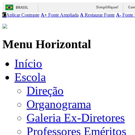
Simplifique!
Com
BRASIL
C
Aplicar Contraste
A+
Fonte Ampliada
A
Restaurar Fonte
A-
Fonte 
Menu Horizontal
Início
Escola
Direção
Organograma
Galeria Ex-Diretores
Professores Eméritos