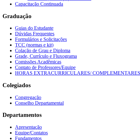
Capacitação Continuada
Graduação
Guias do Estudante
Dúvidas Frequentes
Formulários e Solicitações
TCC (normas e kit)
Colação de Grau e Diploma
Grade, Currículo e Fluxograma
Comissões Acadêmicas
Contato de Professores/Equipe
HORAS EXTRACURRICULARES/ COMPLEMENTARE
Colegiados
Congregação
Conselho Departamental
Departamentos
Apresentação
Equipe/Contatos
Fundamentos