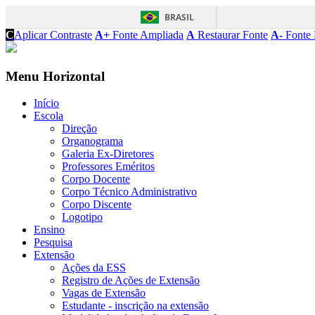
BRASIL
C
Aplicar Contraste
A+
Fonte Ampliada
A
Restaurar Fonte
A-
Fonte 
Menu Horizontal
Início
Escola
Direção
Organograma
Galeria Ex-Diretores
Professores Eméritos
Corpo Docente
Corpo Técnico Administrativo
Corpo Discente
Logotipo
Ensino
Pesquisa
Extensão
Ações da ESS
Registro de Ações de Extensão
Vagas de Extensão
Estudante - inscrição na extensão