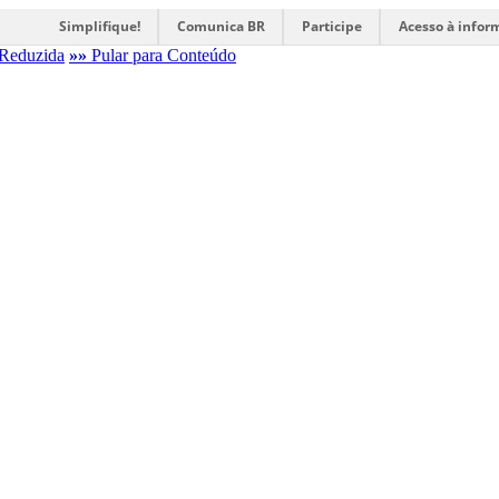
Simplifique!
Comunica BR
Participe
Acesso à infor
Reduzida
»»
Pular para Conteúdo