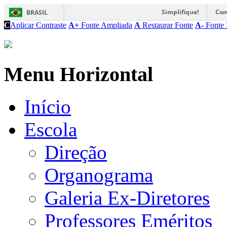
Simplifique!
Com
BRASIL
C
Aplicar Contraste
A+
Fonte Ampliada
A
Restaurar Fonte
A-
Fonte 
Menu Horizontal
Início
Escola
Direção
Organograma
Galeria Ex-Diretores
Professores Eméritos