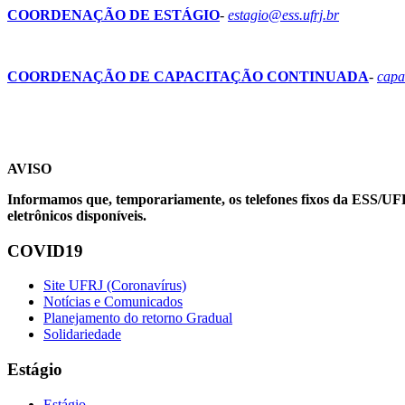
COORDENAÇÃO DE ESTÁGIO
-
estagio
@
ess.ufrj.br
COORDENAÇÃO DE CAPACITAÇÃO CONTINUADA
-
capa
AVISO
Informamos que, temporariamente, os telefones fixos da ESS/UF
eletrônicos disponíveis.
COVID19
Site UFRJ (Coronavírus)
Notícias e Comunicados
Planejamento do retorno Gradual
Solidariedade
Estágio
Estágio