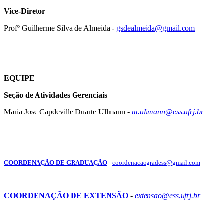
Vice-Diretor
Profº Guilherme Silva de Almeida -
gsdealmeida@gmail.com
EQUIPE
Seção de Atividades Gerenciais
Maria Jose Capdeville Duarte Ullmann -
m.ullmann
@
ess.ufrj.br
COORDENAÇÃO DE GRADUAÇÃO
-
coordenacaogradess@gmail.com
COORDENAÇÃO DE EXTENSÃO
-
extensao
@
ess.ufrj.br