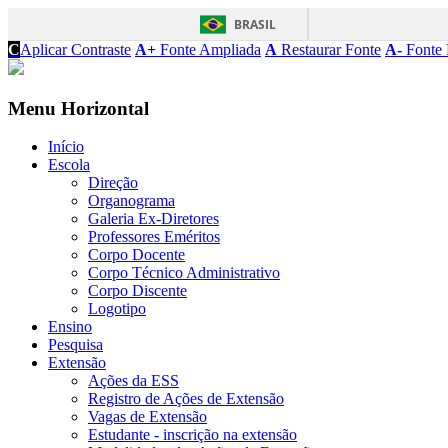
BRASIL
C
Aplicar Contraste
A+
Fonte Ampliada
A
Restaurar Fonte
A-
Fonte 
Menu Horizontal
Início
Escola
Direção
Organograma
Galeria Ex-Diretores
Professores Eméritos
Corpo Docente
Corpo Técnico Administrativo
Corpo Discente
Logotipo
Ensino
Pesquisa
Extensão
Ações da ESS
Registro de Ações de Extensão
Vagas de Extensão
Estudante - inscrição na extensão