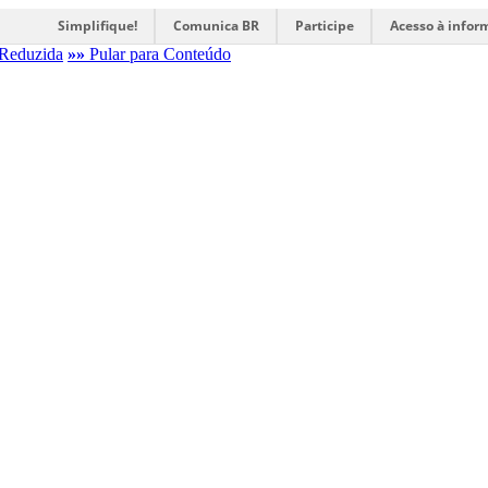
Simplifique!
Comunica BR
Participe
Acesso à infor
Reduzida
»»
Pular para Conteúdo