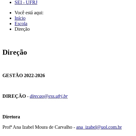
SEI - UFRJ
Você está aqui:
Início
Escola
Direção
Direção
GESTÃO 2022-2026
DIREÇÃO
-
direcao@ess.ufrj.br
Diretora
Profª Ana Izabel Moura de Carvalho -
ana_izabel@uol.com.br