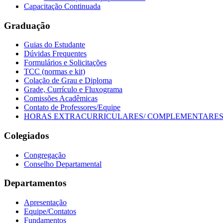
Capacitação Continuada
Graduação
Guias do Estudante
Dúvidas Frequentes
Formulários e Solicitações
TCC (normas e kit)
Colação de Grau e Diploma
Grade, Currículo e Fluxograma
Comissões Acadêmicas
Contato de Professores/Equipe
HORAS EXTRACURRICULARES/ COMPLEMENTARE
Colegiados
Congregação
Conselho Departamental
Departamentos
Apresentação
Equipe/Contatos
Fundamentos