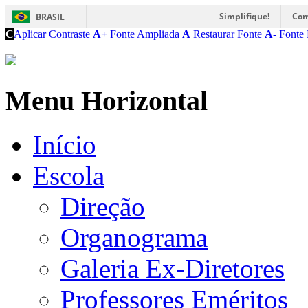
Simplifique!
Com
BRASIL
C
Aplicar Contraste
A+
Fonte Ampliada
A
Restaurar Fonte
A-
Fonte 
Menu Horizontal
Início
Escola
Direção
Organograma
Galeria Ex-Diretores
Professores Eméritos