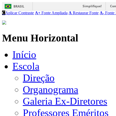
Simplifique!
Com
BRASIL
C
Aplicar Contraste
A+
Fonte Ampliada
A
Restaurar Fonte
A-
Fonte 
Menu Horizontal
Início
Escola
Direção
Organograma
Galeria Ex-Diretores
Professores Eméritos