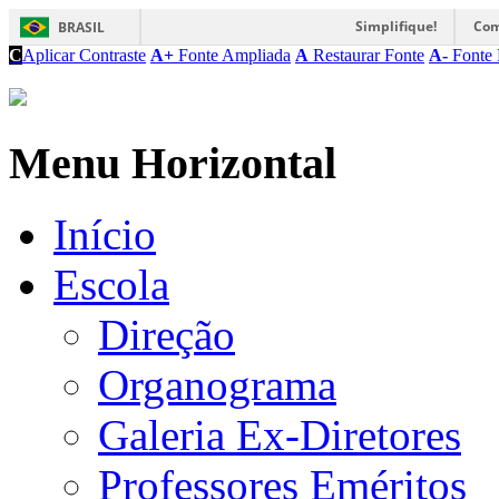
Simplifique!
Com
BRASIL
C
Aplicar Contraste
A+
Fonte Ampliada
A
Restaurar Fonte
A-
Fonte 
Menu Horizontal
Início
Escola
Direção
Organograma
Galeria Ex-Diretores
Professores Eméritos