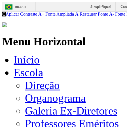
Simplifique!
Com
BRASIL
C
Aplicar Contraste
A+
Fonte Ampliada
A
Restaurar Fonte
A-
Fonte 
Menu Horizontal
Início
Escola
Direção
Organograma
Galeria Ex-Diretores
Professores Eméritos