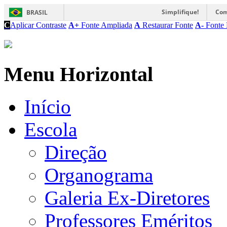
Simplifique!
Com
BRASIL
C
Aplicar Contraste
A+
Fonte Ampliada
A
Restaurar Fonte
A-
Fonte 
Menu Horizontal
Início
Escola
Direção
Organograma
Galeria Ex-Diretores
Professores Eméritos