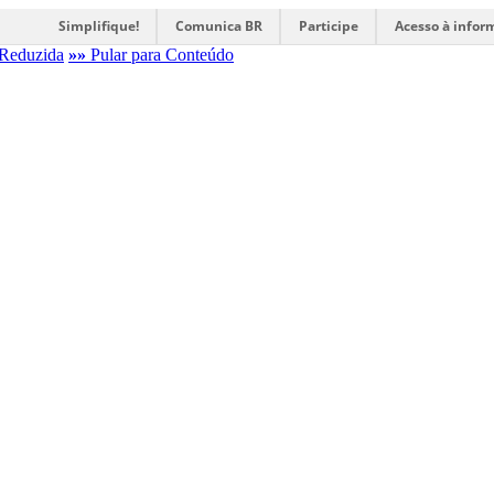
Simplifique!
Comunica BR
Participe
Acesso à infor
Reduzida
»»
Pular para Conteúdo