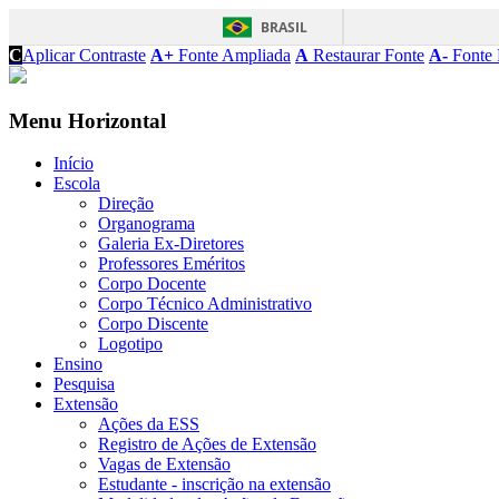
BRASIL
C
Aplicar Contraste
A+
Fonte Ampliada
A
Restaurar Fonte
A-
Fonte 
Menu Horizontal
Início
Escola
Direção
Organograma
Galeria Ex-Diretores
Professores Eméritos
Corpo Docente
Corpo Técnico Administrativo
Corpo Discente
Logotipo
Ensino
Pesquisa
Extensão
Ações da ESS
Registro de Ações de Extensão
Vagas de Extensão
Estudante - inscrição na extensão