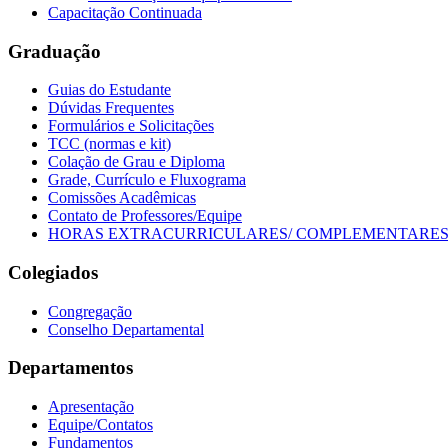
Capacitação Continuada
Graduação
Guias do Estudante
Dúvidas Frequentes
Formulários e Solicitações
TCC (normas e kit)
Colação de Grau e Diploma
Grade, Currículo e Fluxograma
Comissões Acadêmicas
Contato de Professores/Equipe
HORAS EXTRACURRICULARES/ COMPLEMENTARE
Colegiados
Congregação
Conselho Departamental
Departamentos
Apresentação
Equipe/Contatos
Fundamentos