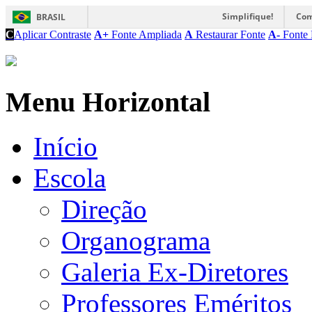
Simplifique!
Com
BRASIL
C
Aplicar Contraste
A+
Fonte Ampliada
A
Restaurar Fonte
A-
Fonte 
Menu Horizontal
Início
Escola
Direção
Organograma
Galeria Ex-Diretores
Professores Eméritos