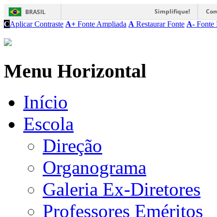
Simplifique!
Com
BRASIL
C
Aplicar Contraste
A+
Fonte Ampliada
A
Restaurar Fonte
A-
Fonte 
Menu Horizontal
Início
Escola
Direção
Organograma
Galeria Ex-Diretores
Professores Eméritos