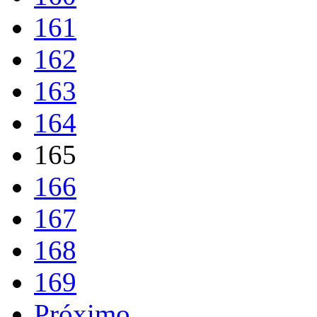
161
162
163
164
165
166
167
168
169
Próximo