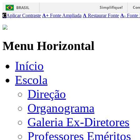
Simplifique!
Com
BRASIL
C
Aplicar Contraste
A+
Fonte Ampliada
A
Restaurar Fonte
A-
Fonte 
Menu Horizontal
Início
Escola
Direção
Organograma
Galeria Ex-Diretores
Professores Eméritos