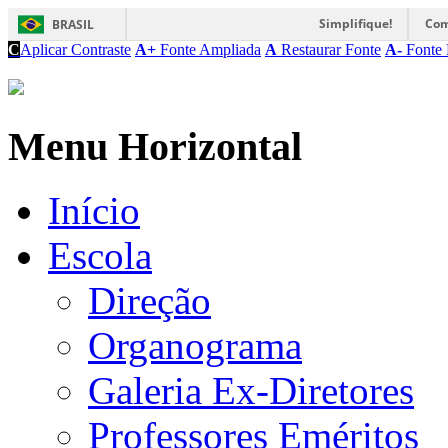
Simplifique!
Com
BRASIL
C
Aplicar Contraste
A+
Fonte Ampliada
A
Restaurar Fonte
A-
Fonte 
Menu Horizontal
Início
Escola
Direção
Organograma
Galeria Ex-Diretores
Professores Eméritos