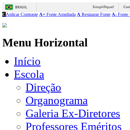
Simplifique!
Com
BRASIL
C
Aplicar Contraste
A+
Fonte Ampliada
A
Restaurar Fonte
A-
Fonte 
Menu Horizontal
Início
Escola
Direção
Organograma
Galeria Ex-Diretores
Professores Eméritos