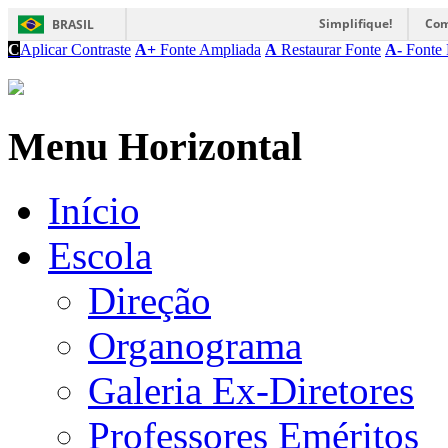
Simplifique!
Com
BRASIL
C
Aplicar Contraste
A+
Fonte Ampliada
A
Restaurar Fonte
A-
Fonte 
Menu Horizontal
Início
Escola
Direção
Organograma
Galeria Ex-Diretores
Professores Eméritos