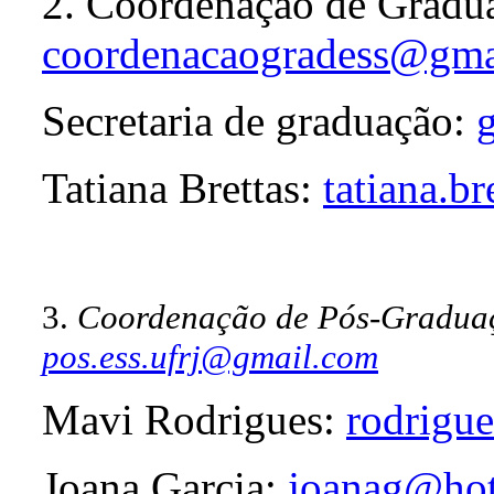
2. Coordenação de Gradu
coordenacaogradess@gma
Secretaria de graduação:
Tatiana Brettas:
tatiana.b
3.
Coordenação de Pós-Gradua
pos.ess.ufrj@gmail.com
Mavi Rodrigues:
rodrigu
Joana Garcia:
joanag@ho