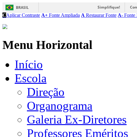
Simplifique!
Com
BRASIL
C
Aplicar Contraste
A+
Fonte Ampliada
A
Restaurar Fonte
A-
Fonte 
Menu Horizontal
Início
Escola
Direção
Organograma
Galeria Ex-Diretores
Professores Eméritos