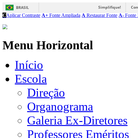
Simplifique!
Com
BRASIL
C
Aplicar Contraste
A+
Fonte Ampliada
A
Restaurar Fonte
A-
Fonte 
Menu Horizontal
Início
Escola
Direção
Organograma
Galeria Ex-Diretores
Professores Eméritos