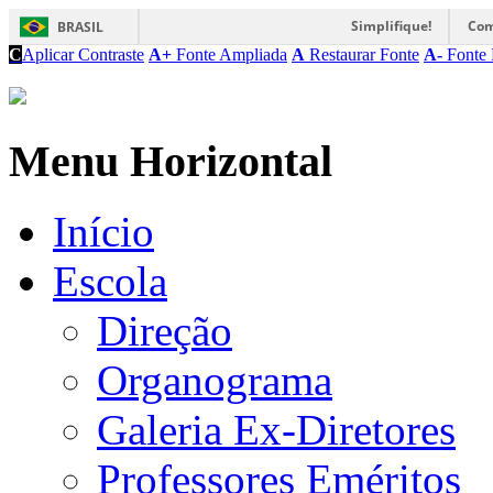
Simplifique!
Com
BRASIL
C
Aplicar Contraste
A+
Fonte Ampliada
A
Restaurar Fonte
A-
Fonte 
Menu Horizontal
Início
Escola
Direção
Organograma
Galeria Ex-Diretores
Professores Eméritos